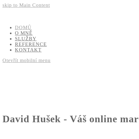
skip to Main Content
DOMŮ
O MNĚ
SLUŽBY
REFERENCE
KONTAKT
Otevřít mobilní menu
David Hušek - Váš online ma