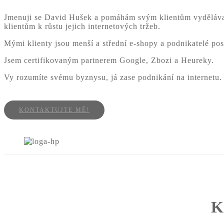
Jmenuji se David Hušek a pomáhám svým klientům vydělávat 
klientům k růstu jejich internetových tržeb.
Mými klienty jsou menší a střední e-shopy a podnikatelé po
Jsem certifikovaným partnerem Google, Zbozi a Heureky.
Vy rozumíte svému byznysu, já zase podnikání na internetu.
KONTAKTUJTE MĚ!
K